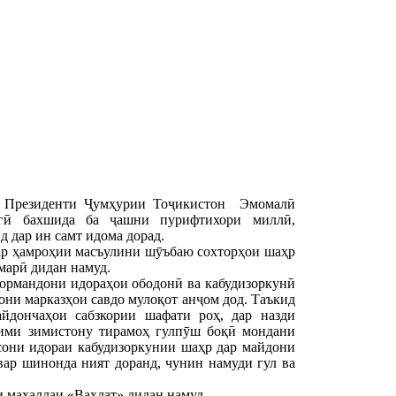
и Президенти Ҷумҳурии Тоҷикистон Эмомалӣ
агӣ бахшида ба ҷашни пурифтихори миллӣ,
 дар ин самт идома дорад.
ар ҳамроҳии масъулини шӯъбаю сохторҳои шаҳр
марӣ дидан намуд.
 кормандони идораҳои ободонӣ ва кабудизоркунӣ
рони марказҳои савдо мулоқот анҷом дод. Таъкид
айдончаҳои сабзкории шафати роҳ, дар назди
всими зимистону тирамоҳ гулпӯш боқӣ мондани
сони идораи кабудизоркунии шаҳр дар майдони
вар шинонда ният доранд, чунин намуди гул ва
 маҳаллаи «Ваҳдат» дидан намуд.