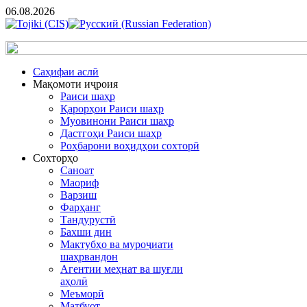
06.08.2026
Cаҳифаи аслӣ
Мақомоти иҷроия
Раиси шаҳр
Қарорҳои Раиси шаҳр
Муовинони Раиси шаҳр
Дастгоҳи Раиси шаҳр
Роҳбарони воҳидҳои сохторӣ
Сохторҳо
Саноат
Маориф
Варзиш
Фарҳанг
Тандурустӣ
Бахши дин
Мактубҳо ва муроҷиати
шаҳрвандон
Агентии меҳнат ва шуғли
аҳолӣ
Меъморӣ
Матбуот