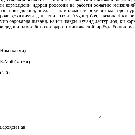
и кормандони идораи роҳсозии ва раёсати хоҷагию манзилилӣ
созон ният доранд, зиёда аз як километри роҳи ин мавзеро 
рояи ҳокимияти давлатии шаҳри Хуҷанд бояд наздик 4 км роҳ
мир бароварда шаванд. Раиси шаҳри Хуҷанд дастур дод, ки кор
ро додани намои биноҳои дар ин минтақа ҷойгир буда бо шиору 
Ном (ҳатмӣ)
E-Mail (ҳатмӣ)
Сайт
шарҳҳои нав