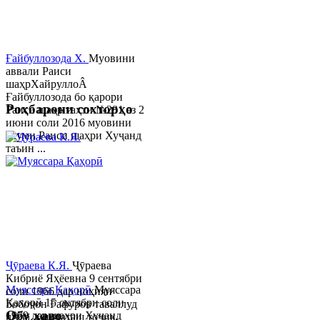
Ғайбуллозода Х.
Муовини
аввали Раиси
шаҳрХайруллоÂ
Ғайбуллозода бо қарори
Роҳбарони сохторҳо
Раиси шаҳр таҳти №281 аз 2
июни соли 2016 муовини
якуми Раиси шаҳри Хуҷанд
таъин ...
Ҷӯраева К.Я.
Ҷӯраева
Кибриё Яҳёевна 9 сентябри
Муяссара Қаҳорӣ
Муяссара
соли 1966 дар ноҳияи
Қаҳорӣ 15 октябри соли
Бобоҷон Ғафуров таваллуд
Обу хаво
1979 дар шаҳри Хуҷанд
шуда, миллаташ тоҷик,