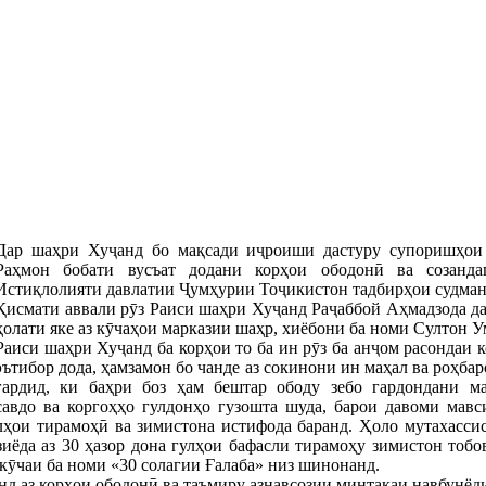
Дар шаҳри Хуҷанд бо мақсади иҷроиши дастуру супоришҳо
Раҳмон бобати вусъат додани корҳои ободонӣ ва созанд
Истиқлолияти давлатии Ҷумҳурии Тоҷикистон тадбирҳои судманд
Қисмати аввали рӯз Раиси шаҳри Хуҷанд Раҷаббой Аҳмадзода д
ҳолати яке аз кӯчаҳои марказии шаҳр, хиёбони ба номи Султон У
Раиси шаҳри Хуҷанд ба корҳои то ба ин рӯз ба анҷом расондаи
эътибор дода, ҳамзамон бо чанде аз сокинони ин маҳал ва роҳба
гардид, ки баҳри боз ҳам бештар ободу зебо гардондани м
 савдо ва коргоҳҳо гулдонҳо гузошта шуда, барои давоми ма
лҳои тирамоҳӣ ва зимистона истифода баранд. Ҳоло мутахасси
иёда аз 30 ҳазор дона гулҳои бафасли тирамоҳу зимистон тобо
кӯчаи ба номи «30 солагии Ғалаба» низ шинонанд.
 аз корҳои ободонӣ ва таъмиру азнавсозии минтақаи навбунёди