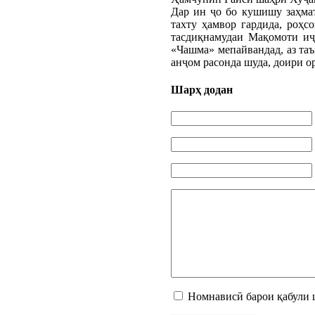
Дар ин ҷо бо кушишу заҳмат
тахту ҳамвор гардида, роҳ
тасдиқнамудаи Мақомоти иҷ
«Чашма» мепайвандад, аз таъ
анҷом расонда шуда, доири о
Шарҳ додан
Номнависӣ барои қабули 