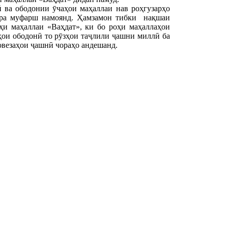
 ва ободонии ӯчаҳои маҳаллаи нав роҳгузарҳо
пурра муфарш намоянд. Ҳамзамон тибки нақшаи
и маҳаллаи «Ваҳдат», ки бо роҳи маҳаллаҳои
ҳои ободонӣ то рӯзҳои таҷлили ҷашни миллӣ ба
овезаҳои ҷашнӣ чораҳо андешанд.