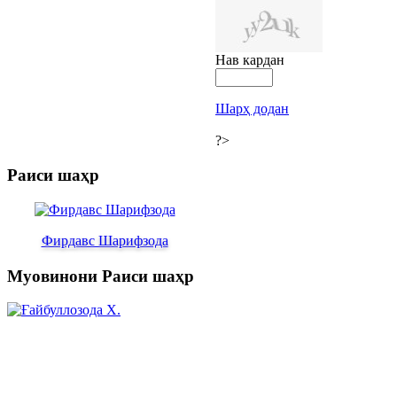
Нав кардан
Шарҳ додан
?>
Раиси шаҳр
Фирдавс Шарифзода
Муовинони Раиси шаҳр