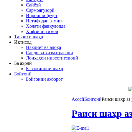
Сайёҳӣ
Сармоягузорӣ
Иҷроиши буҷет
Истифодаи замин
Ҳолати фавқулодда
Хифзи иҷтимоӣ
Таърихи шаҳр
Иқтисод
Нақлиёт ва алоқа
Савдо ва хизматрасонӣ
Лоиҳаҳои инвеститсионӣ
Ба аҳолӣ
Ба сокинони шаҳр
Бойгонӣ
Бойгонии ахборот
Асосӣ
Бойгонӣ
Раиси шаҳр аз
Раиси шаҳр аз