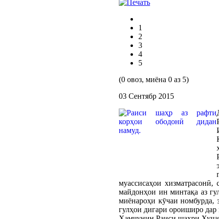
1
2
3
4
5
(0 овоз, миёна 0 аз 5)
03 Сентябр 2015
муассисаҳои хизматрасонӣ,
майдонҳои ин минтақа аз гу
миёнароҳи кӯчаи номбурда, з
гулҳои дигари ороиширо дар 
Ҳамчунин Раиси шаҳри Хуҷанд