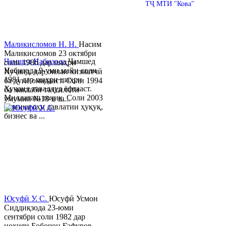
© 2013-2023 Таҳиягар ва дастгирии техникӣ:
ТҶ МТИ "Кова"
Маликисломов Н. Н.
Насим
Маликисломов 23 октябри
Ҷамшед Набизода
Ҷамшед
соли 1986 дар шаҳри
Набизода 9-уми майи соли
Хуҷанд, дар оилаи хизматчӣ
1981 дар шаҳри шаҳри
ба дунё омадааст. Соли 1994
Хуҷанд таваллуд ёфтааст.
ба мактаби таҳсилоти
Миллаташ тоҷик. Соли 2003
умумии №18-и ш...
Донишгоҳи давлатии ҳуқуқ,
бизнес ва ...
Юсуфӣ У. C.
Юсуфӣ Усмон
Сиддиқзода 23-юми
сентябри соли 1982 дар
ноҳияи Бобоҷон Ғафуров