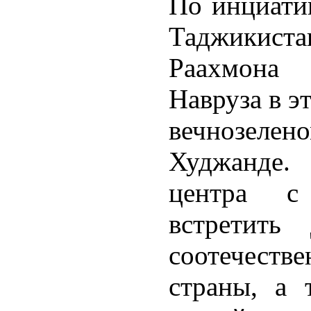
По инциати
Таджикист
Раахмона 
Навруза в э
вечнозеле
Худжанде.
центра с
встретить
соотечестве
страны, а 