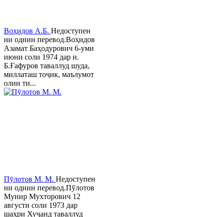
Воҳидов А.Б.
Недоступен
ни однин перевод.Воҳидов
Азамат Баҳодурович 6-уми
июни соли 1974 дар н.
Б.Ғафуров таваллуд шуда,
миллаташ тоҷик, маълумот
олии ти...
Пӯлотов М. М.
Недоступен
ни однин перевод.Пўлотов
Мунир Мухторович 12
августи соли 1973 дар
шаҳри Хуҷанд таваллуд