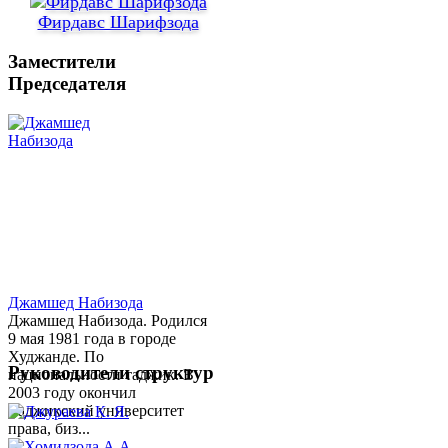
Фирдавс Шарифзода
Заместители
Председателя
Джамшед Набизода
Джамшед Набизода. Родился
9 мая 1981 года в городе
Худжанде. По
Руководители структур
национальности таджик. В
2003 году окончил
Таджикский университет
права, биз...