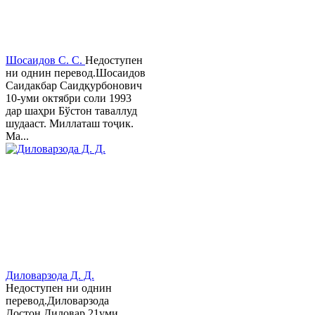
Шосаидов С. С.
Недоступен
ни однин перевод.Шосаидов
Саидакбар Саидқурбонович
10-уми октябри соли 1993
дар шаҳри Бўстон таваллуд
шудааст. Миллаташ тоҷик.
Ма...
Диловарзода Д. Д.
Недоступен ни однин
перевод.Диловарзода
Достон Диловар 21уми