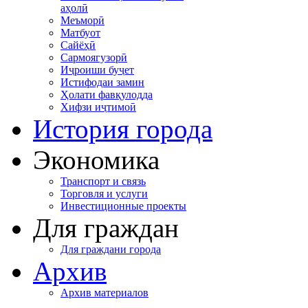
аҳолӣ
Меъморӣ
Матбуот
Сайёҳӣ
Сармоягузорӣ
Иҷроиши буҷет
Истифодаи замин
Ҳолати фавқулодда
Хифзи иҷтимоӣ
История города
Экономика
Транспорт и связь
Торговля и услуги
Инвестиционные проекты
Для граждан
Для граждани города
Архив
Архив материалов