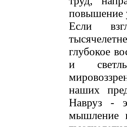
труд, напр
повышение 
Если взг
тысячелет
глубокое во
и светл
мировоззр
наших пре
Навруз - 
мышление н