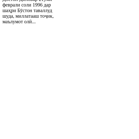
феврали соли 1996 дар
шаҳри Бӯстон таваллуд
шуда, миллатааш тоҷик,
маълумот олӣ...