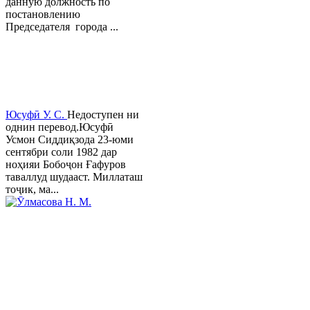
данную должность по
постановлению
Председателя города ...
Юсуфӣ У. C.
Недоступен ни
однин перевод.Юсуфӣ
Усмон Сиддиқзода 23-юми
сентябри соли 1982 дар
ноҳияи Бобоҷон Ғафуров
таваллуд шудааст. Миллаташ
тоҷик, ма...