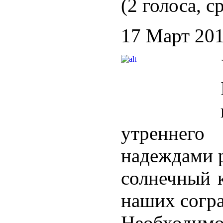
(2 голоса, с
17 Март 20
утреннег
надеждами 
солнечный 
наших согр
Необходи