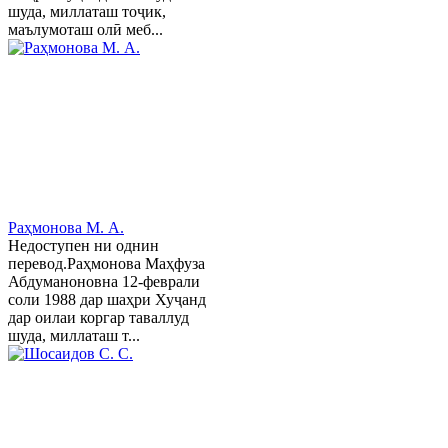
шуда, миллаташ тоҷик,
маълумоташ олӣ меб...
Раҳмонова М. А.
Недоступен ни однин
перевод.Раҳмонова Маҳфуза
Абдуманоновна 12-феврали
соли 1988 дар шаҳри Хуҷанд
дар оилаи коргар таваллуд
шуда, миллаташ т...