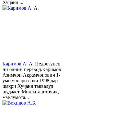
Хуҷанд ...
Каримов А. А.
Недоступен
ни однин перевод.Каримов
Азимҷон Акрамҷонович 1-
уми январи соли 1998 дар
шаҳри Хуҷанд таввалуд
шудааст. Миллаташ тоҷик,
маълумота...