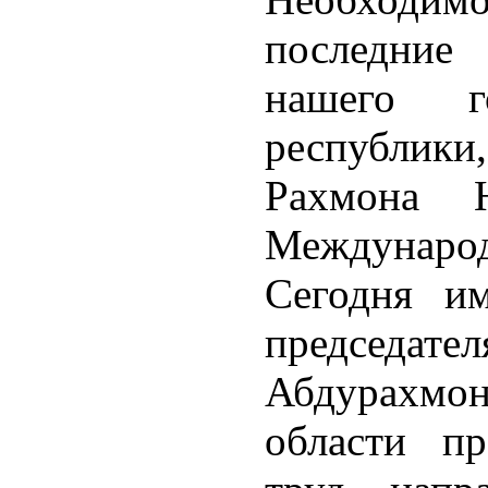
последние
нашего го
республик
Рахмона Н
Международ
Сегодня им
председат
Абдурахмон
области пр