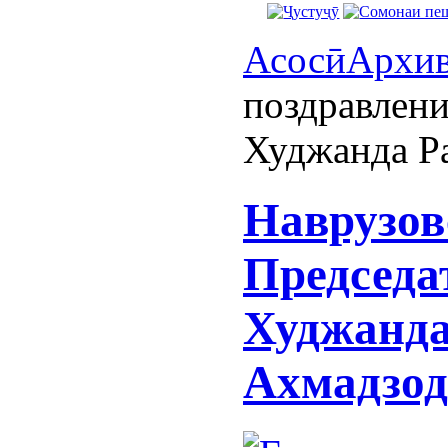
Асосӣ
Архи
поздравлени
Худжанда Р
Наврузов
Председа
Худжанда
Ахмадзод