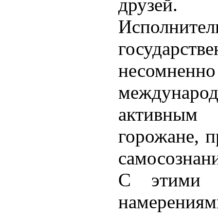
друзей.
Исполн
государст
несомн
междунар
активным
горожане, п
самосознани
С этими 
намерения