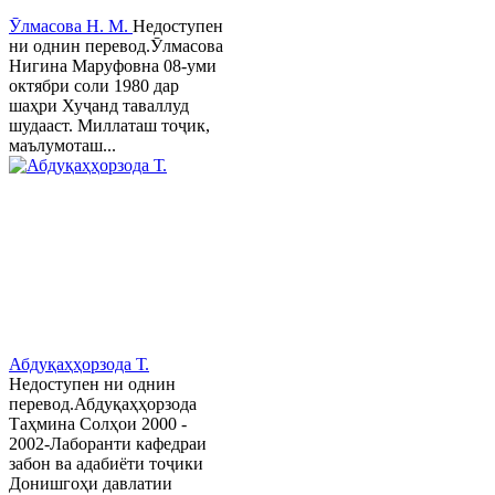
Ӯлмасова Н. М.
Недоступен
ни однин перевод.Ӯлмасова
Нигина Маруфовна 08-уми
октябри соли 1980 дар
шаҳри Хуҷанд таваллуд
шудааст. Миллаташ тоҷик,
маълумоташ...
Абдуқаҳҳорзода Т.
Недоступен ни однин
перевод.Абдуқаҳҳорзода
Таҳмина Солҳои 2000 -
2002-Лаборанти кафедраи
забон ва адабиёти тоҷики
Донишгоҳи давлатии