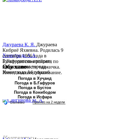
Джураева К. Я.
Джураева
Кибриё Яхяевна. Родилась 9
Хомидзода А.А.
сентября 1966 года в
Руководитель аппарата
Б.Гафуровском районе, по
Обу хаво
председателя города
национальности таджичка.
Хомидзода Абдувахоб
Имеет высшее образование.
Абдумаджид родился 8
В 1997 ...
Погода в Хуҷанд
Погода в Б.Ғафуров
июня 1978 года в городе
Погода в Бустон
Худжанде. По
Погода в Конибодом
национальности...
Погода в Исфара
Контакты: