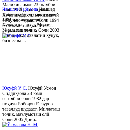
Маликисломов 23 октябри
Ҷамшед Набизода
Ҷамшед
соли 1986 дар шаҳри
Набизода 9-уми майи соли
Хуҷанд, дар оилаи хизматчӣ
1981 дар шаҳри шаҳри
ба дунё омадааст. Соли 1994
Хуҷанд таваллуд ёфтааст.
ба мактаби таҳсилоти
Миллаташ тоҷик. Соли 2003
умумии №18-и ш...
Донишгоҳи давлатии ҳуқуқ,
бизнес ва ...
Юсуфӣ У. C.
Юсуфӣ Усмон
Сиддиқзода 23-юми
сентябри соли 1982 дар
ноҳияи Бобоҷон Ғафуров
таваллуд шудааст. Миллаташ
тоҷик, маълумоташ олӣ.
Соли 2005 Дони...