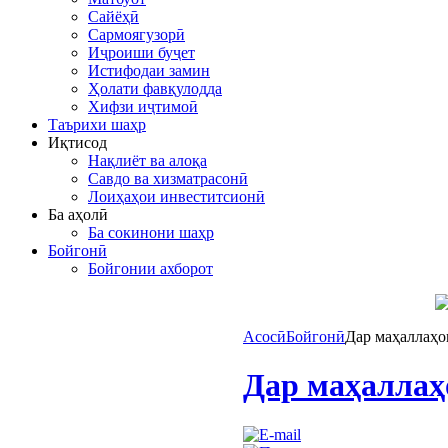
Сайёҳӣ
Сармоягузорӣ
Иҷроиши буҷет
Истифодаи замин
Ҳолати фавқулодда
Хифзи иҷтимоӣ
Таърихи шаҳр
Иқтисод
Нақлиёт ва алоқа
Савдо ва хизматрасонӣ
Лоиҳаҳои инвеститсионӣ
Ба аҳолӣ
Ба сокинони шаҳр
Бойгонӣ
Бойгонии ахборот
Асосӣ
Бойгонӣ
Дар маҳаллаҳо
Дар маҳаллаҳ