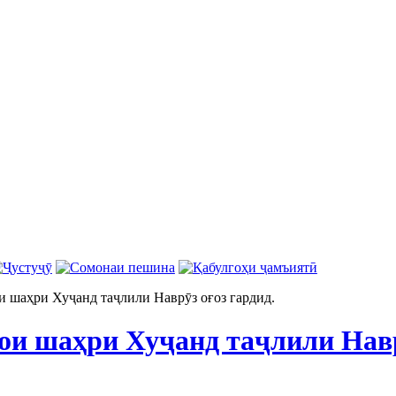
и шаҳри Хуҷанд таҷлили Наврӯз оғоз гардид.
ои шаҳри Хуҷанд таҷлили Навр