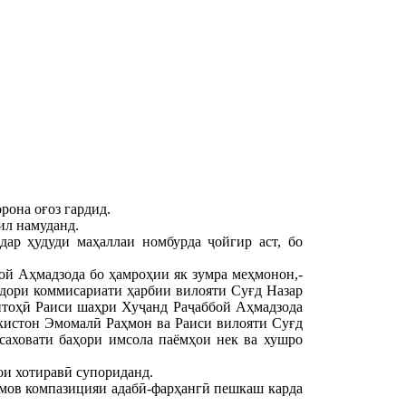
рона оғоз гардид.
ил намуданд.
ар ҳудуди маҳаллаи номбурда ҷойгир аст, бо
й Аҳмадзода бо ҳамроҳии як зумра меҳмонон,-
рдори коммисариати ҳарбии вилояти Суғд Назар
итоҳӣ Раиси шаҳри Хуҷанд Раҷаббой Аҳмадзода
кистон Эмомалӣ Раҳмон ва Раиси вилояти Суғд
саховати баҳори имсола паёмҳои нек ва хушро
ои хотиравӣ супориданд.
амов компазицияи адабӣ-фарҳангӣ пешкаш карда