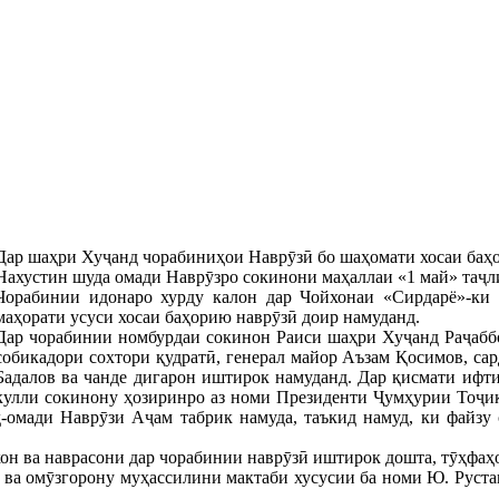
Дар шаҳри Хуҷанд чорабиниҳои Наврӯзӣ бо шаҳомати хосаи баҳо
Нахустин шуда омади Наврӯзро сокинони маҳаллаи «1 май» таҷл
Чорабинии идонаро хурду калон дар Чойхонаи «Сирдарё»-ки д
маҳорати усуси хосаи баҳорию наврӯзӣ доир намуданд.
Дар чорабинии номбурдаи сокинон Раиси шаҳри Хуҷанд Раҷаббо
собикадори сохтори қудратӣ, генерал майор Аъзам Қосимов, са
Бадалов ва чанде дигарон иштирок намуданд. Дар қисмати ифт
кулли сокинону ҳозиринро аз номи Президенти Ҷумҳурии Тоҷи
омади Наврӯзи Аҷам табрик намуда, таъкид намуд, ки файзу 
он ва наврасони дар чорабинии наврӯзӣ иштирок дошта, тӯҳфаҳ
 ва омӯзгорону муҳассилини мактаби хусусии ба номи Ю. Руст