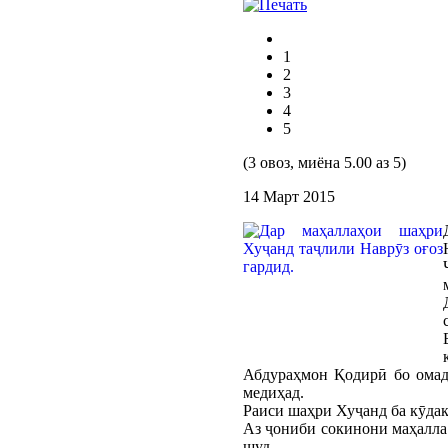
1
2
3
4
5
(3 овоз, миёна 5.00 аз 5)
14 Март 2015
Абдураҳмон Қодирӣ бо омад-
медиҳад.
Раиси шаҳри Хуҷанд ба кӯдак
Аз ҷониби сокинони маҳалла
шуд.