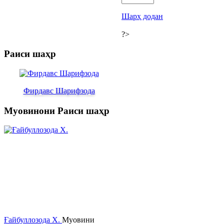
Шарҳ додан
?>
Раиси шаҳр
Фирдавс Шарифзода
Муовинони Раиси шаҳр
Ғайбуллозода Х.
Муовини