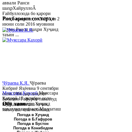
аввали Раиси
шаҳрХайруллоÂ
Ғайбуллозода бо қарори
Роҳбарони сохторҳо
Раиси шаҳр таҳти №281 аз 2
июни соли 2016 муовини
якуми Раиси шаҳри Хуҷанд
таъин ...
Ҷӯраева К.Я.
Ҷӯраева
Кибриё Яҳёевна 9 сентябри
Муяссара Қаҳорӣ
Муяссара
соли 1966 дар ноҳияи
Қаҳорӣ 15 октябри соли
Бобоҷон Ғафуров таваллуд
Обу хаво
1979 дар шаҳри Хуҷанд
шуда, миллаташ тоҷик,
таваллуд шудааст. Миллаташ
маълумот олӣ мебошад.
тоҷик. Маълумот олӣ. Соли
Соли 1997 Донишг...
Погода в Хуҷанд
Погода в Б.Ғафуров
2002 Донишгоҳи давлатии
Погода в Бустон
Хуҷанд ба...
Погода в Конибодом