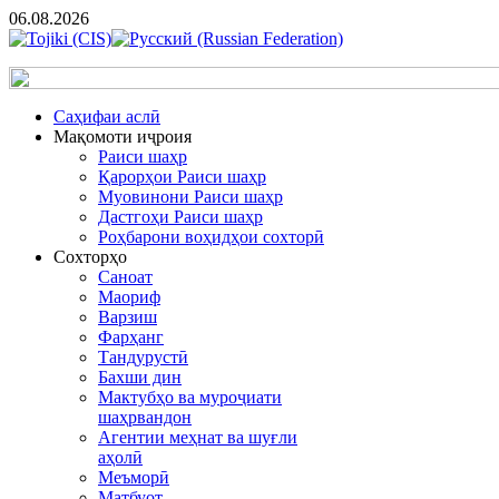
06.08.2026
Cаҳифаи аслӣ
Мақомоти иҷроия
Раиси шаҳр
Қарорҳои Раиси шаҳр
Муовинони Раиси шаҳр
Дастгоҳи Раиси шаҳр
Роҳбарони воҳидҳои сохторӣ
Сохторҳо
Саноат
Маориф
Варзиш
Фарҳанг
Тандурустӣ
Бахши дин
Мактубҳо ва муроҷиати
шаҳрвандон
Агентии меҳнат ва шуғли
аҳолӣ
Меъморӣ
Матбуот